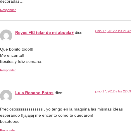
decoradas…
Responder
junio 17, 2012 a las 21:42
Reyes ♥El telar de mi abuela♥
dice:
Qué bonito todo!!!
Me encanta!!
Besitos y feliz semana.
Responder
junio 17, 2012 a las 22:09
Lula Rosano Fotos
dice:
Preciososssssssssssss , yo tengo en la maquina las mismas ideas
esperando !!jajajaj me encanto como te quedaron!
besoteeee
Responder