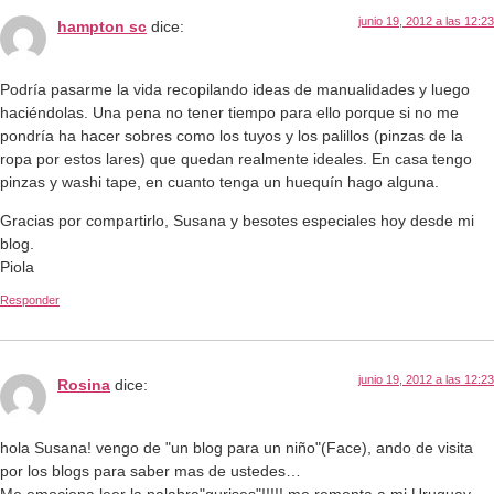
junio 19, 2012 a las 12:23
hampton sc
dice:
Podría pasarme la vida recopilando ideas de manualidades y luego
haciéndolas. Una pena no tener tiempo para ello porque si no me
pondría ha hacer sobres como los tuyos y los palillos (pinzas de la
ropa por estos lares) que quedan realmente ideales. En casa tengo
pinzas y washi tape, en cuanto tenga un huequín hago alguna.
Gracias por compartirlo, Susana y besotes especiales hoy desde mi
blog.
Piola
Responder
junio 19, 2012 a las 12:23
Rosina
dice:
hola Susana! vengo de "un blog para un niño"(Face), ando de visita
por los blogs para saber mas de ustedes…
Me emociona leer la palabra"gurises"!!!!! me remonta a mi Uruguay