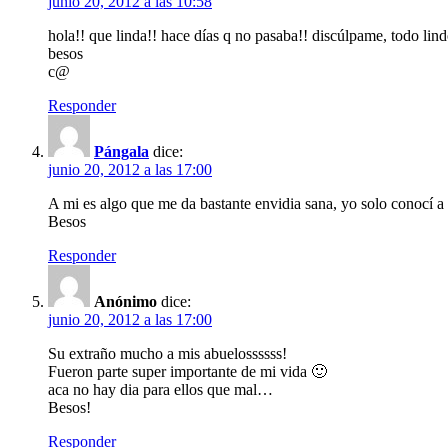
junio 20, 2012 a las 10:58
hola!! que linda!! hace días q no pasaba!! discúlpame, todo lin
besos
c@
Responder
Pángala
dice:
junio 20, 2012 a las 17:00
A mi es algo que me da bastante envidia sana, yo solo conocí a 
Besos
Responder
Anónimo
dice:
junio 20, 2012 a las 17:00
Su extraño mucho a mis abuelossssss!
Fueron parte super importante de mi vida 🙂
aca no hay dia para ellos que mal…
Besos!
Responder