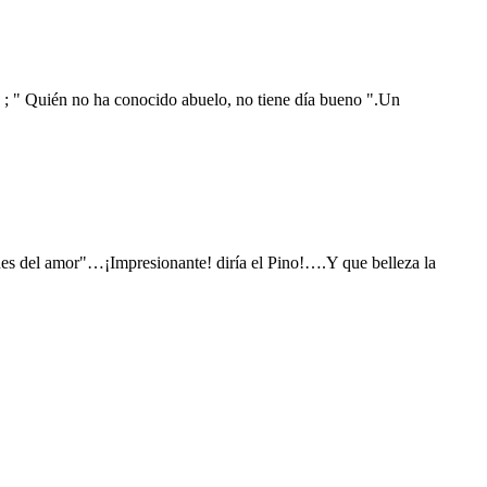
ce ; " Quién no ha conocido abuelo, no tiene día bueno ".Un
nes del amor"…¡Impresionante! diría el Pino!….Y que belleza la