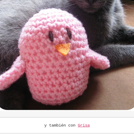
y también con
Grisa